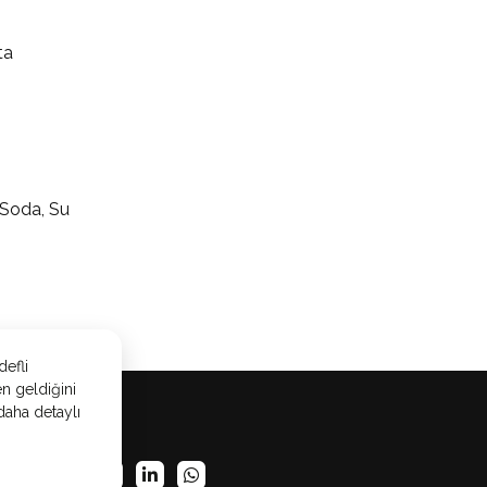
sta
 Soda, Su
defli
en geldiğini
 daha detaylı