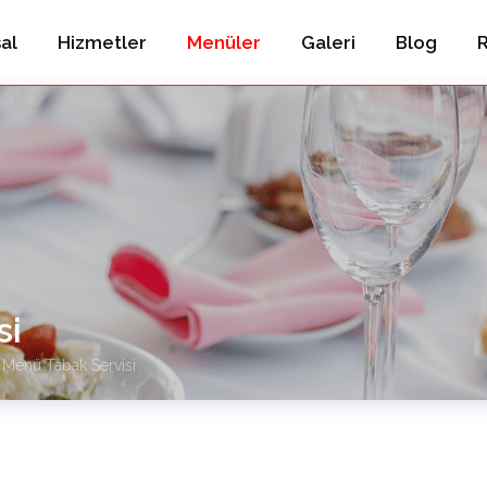
al
Hizmetler
Menüler
Galeri
Blog
R
si
 Menü Tabak Servisi