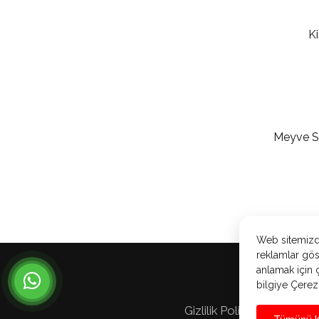
Ki
Meyve Su
Web sitemizde
reklamlar gös
anlamak için ç
bilgiye Çerez 
Gizlilik Politikası
Açı