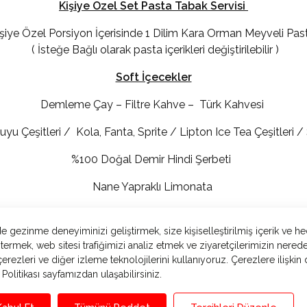
Kişiye Özel Set Pasta Tabak Servisi
şiye Özel Porsiyon İçerisinde 1 Dilim Kara Orman Meyveli Pa
( İsteğe Bağlı olarak pasta içerikleri değiştirilebilir )
Soft İçecekler
Demleme Çay – Filtre Kahve – Türk Kahvesi
yu Çeşitleri / Kola, Fanta, Sprite / Lipton Ice Tea Çeşitleri /
%100 Doğal Demir Hindi Şerbeti
Nane Yapraklı Limonata
 gezinme deneyiminizi geliştirmek, size kişiselleştirilmiş içerik ve he
termek, web sitesi trafiğimizi analiz etmek ve ziyaretçilerimizin nered
erezleri ve diğer izleme teknolojilerini kullanıyoruz. Çerezlere ilişkin
+90 216 576 20 20
info@brunchplus.com
Politikası sayfamızdan ulaşabilirsiniz.
k Rıza Beyanı
Site Haritası
Hizmet Bölgeleri