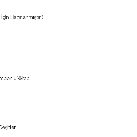
İçin Hazırlanmıştır )
 Jambonlu Wrap
eşitleri