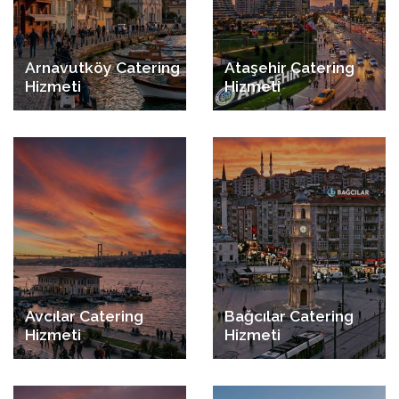
Arnavutköy Catering
Ataşehir Catering
Hizmeti
Hizmeti
Avcılar Catering
Bağcılar Catering
Hizmeti
Hizmeti