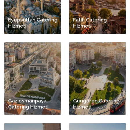
Eyüpsultan Catering
Fatih Catering
Hizmeti
Hizmeti
Gaziosmanpaşa
Güngören Catering
Catering Hizmeti
Hizmeti