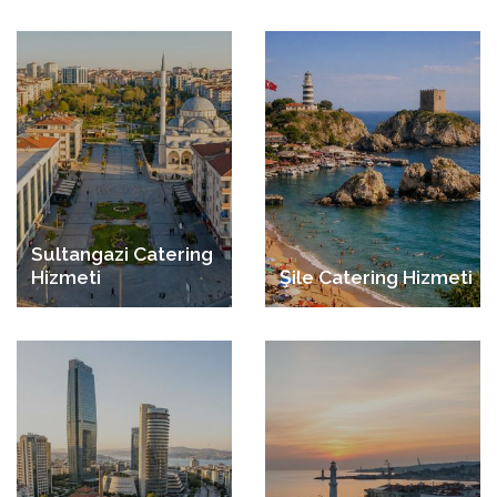
Sultangazi Catering
Hizmeti
Şile Catering Hizmeti