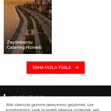
Zeytinburnu
Catering Hizmeti
DAHA FAZLA YÜKLE
+90 216 576 20 20
Web sitemizde gezinme deneyiminizi geliştirmek, size
info@brunchplus.com
kişiselleştirilmiş içerik ve hedefli reklamlar göstermek, web