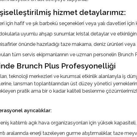
şiselleştirilmiş hizmet detaylarımız:
 için hafif ve şık barbekü seçenekleri veya yalı davetleri için
kularla uyumlu ahşap sunumlar, kristal detaylar ve etkinliğin
isafirler önünde hazırladığı taze makarna, deniz ürünleri veya 
ulan tüm servis ekipmanlarının ve uzman personelin Brunch Pl
inde Brunch Plus Profesyonelliği
rı, teknoloji merkezleri ve kurumsal etkinlik alanlarıyla iş dün
iklerine, lansman toplantılarından üst düzey yönetici yemekler
estekleyen pratik ama bir o kadar kaliteli beslenme çözümlerimiz
asyonel ayrıcalıklar:
ş katılımlı açık hava organizasyonları için yüksek kapasiteli, h
ı aralarında enerji tazeleyen gurme atıştırmalıklar, taze meyve 