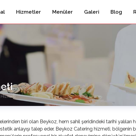
al
Hizmetler
Menüler
Galeri
Blog
R
eti
 Hizmeti
erinden biri olan Beykoz, hem sahil şeridindeki tarihi yalıları 
estetik anlayışı talep eder. Beykoz
Catering hizmeti
, bölgenin 