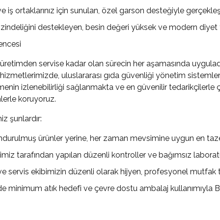
e iş ortaklarınız için sunulan, özel garson desteğiyle gerçekleş
n zindeliğini destekleyen, besin değeri yüksek ve modern diyet 
encesi
üretimden servise kadar olan sürecin her aşamasında uyguladığ
izmetlerimizde, uluslararası gıda güvenliği yönetim sistemle
n izlenebilirliği sağlanmakta ve en güvenilir tedarikçilerle ça
lerle koruyoruz.
iz şunlardır:
urulmuş ürünler yerine, her zaman mevsimine uygun en taze 
miz tarafından yapılan düzenli kontroller ve bağımsız laborat
e servis ekibimizin düzenli olarak hijyen, profesyonel mutfak tek
de minimum atık hedefi ve çevre dostu ambalaj kullanımıyla B