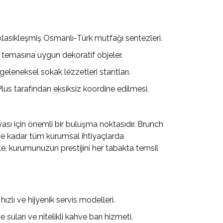
 klasikleşmiş Osmanlı-Türk mutfağı sentezleri.
 temasına uygun dekoratif objeler.
geleneksel sokak lezzetleri stantları.
us tarafından eksiksiz koordine edilmesi.
yası için önemli bir buluşma noktasıdır. Brunch
ine kadar tüm kurumsal ihtiyaçlarda
le, kurumunuzun prestijini her tabakta temsil
ızlı ve hijyenik servis modelleri.
suları ve nitelikli kahve barı hizmeti.