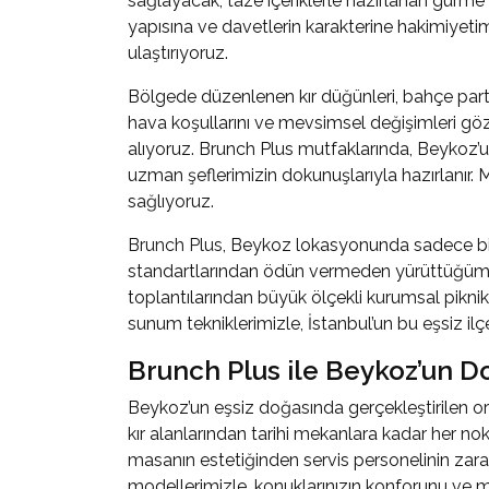
sağlayacak, taze içeriklerle hazırlanan gurme
yapısına ve davetlerin karakterine hakimiyetim
ulaştırıyoruz.
Bölgede düzenlenen kır düğünleri, bahçe partile
hava koşullarını ve mevsimsel değişimleri gö
alıyoruz. Brunch Plus mutfaklarında, Beykoz’u
uzman şeflerimizin dokunuşlarıyla hazırlanır. Mi
sağlıyoruz.
Brunch Plus
, Beykoz lokasyonunda sadece bir 
standartlarından ödün vermeden yürüttüğümüz 
toplantılarından büyük ölçekli kurumsal pikni
sunum tekniklerimizle, İstanbul’un bu eşsiz il
Brunch Plus ile Beykoz’un D
Beykoz’un eşsiz doğasında gerçekleştirilen or
kır alanlarından tarihi mekanlara kadar her n
masanın estetiğinden servis personelinin zara
modellerimizle, konuklarınızın konforunu ve 