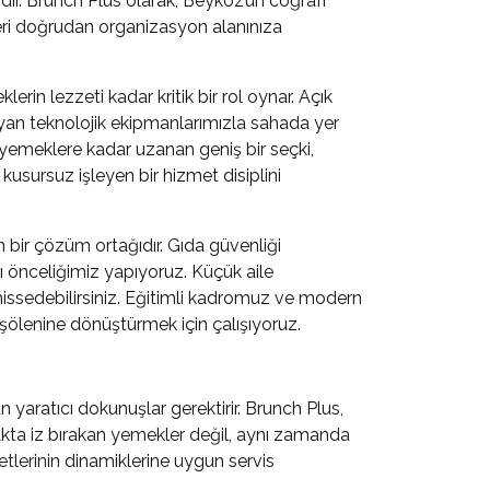
ir. Brunch Plus olarak, Beykoz’un coğrafi
tleri doğrudan organizasyon alanınıza
rin lezzeti kadar kritik bir rol oynar. Açık
yan teknolojik ekipmanlarımızla sahada yer
 yemeklere kadar uzanan geniş bir seçki,
 kusursuz işleyen bir hizmet disiplini
bir çözüm ortağıdır. Gıda güvenliği
 önceliğimiz yapıyoruz. Küçük aile
hissedebilirsiniz. Eğitimli kadromuz ve modern
 şölenine dönüştürmek için çalışıyoruz.
aratıcı dokunuşlar gerektirir. Brunch Plus,
makta iz bırakan yemekler değil, aynı zamanda
tlerinin
dinamiklerine uygun servis