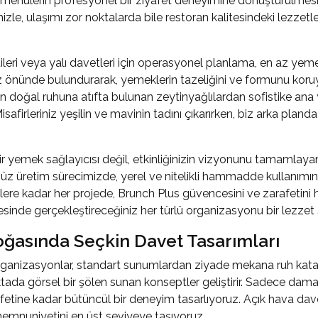
 menülerin profesyonel bir ziyafet deneyimine dönüştürülmesid
izle, ulaşımı zor noktalarda bile restoran kalitesindeki lezze
ri veya yalı davetleri için operasyonel planlama, en az yemekle
z önünde bulundurarak, yemeklerin tazeliğini ve formunu koru
n doğal ruhuna atıfta bulunan zeytinyağlılardan sofistike ana
safirleriniz yeşilin ve mavinin tadını çıkarırken, biz arka planda
yemek sağlayıcısı değil, etkinliğinizin vizyonunu tamamlayan 
üretim sürecimizde, yerel ve nitelikli hammadde kullanımını
klere kadar her projede, Brunch Plus güvencesini ve zarafetini 
çesinde gerçekleştireceğiniz her türlü organizasyonu bir lezzet
oğasında Seçkin Davet Tasarımları
ganizasyonlar, standart sunumlardan ziyade mekana ruh katan y
oktada görsel bir şölen sunan konseptler geliştirir. Sadece da
fetine kadar bütüncül bir deneyim tasarlıyoruz.
Açık hava dave
memnuniyetini en üst seviyeye taşıyoruz.