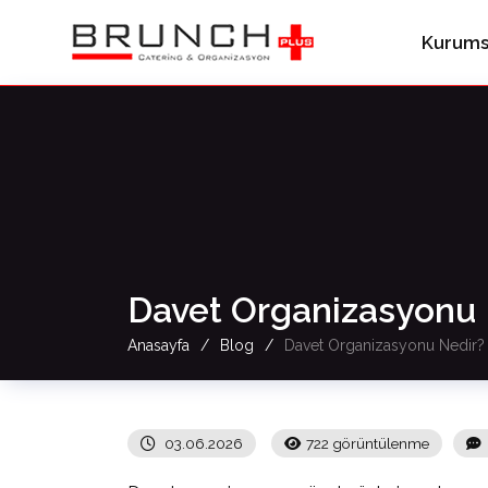
Kurums
Davet Organizasyonu 
Anasayfa
Blog
Davet Organizasyonu Nedir? 
03.06.2026
722 görüntülenme