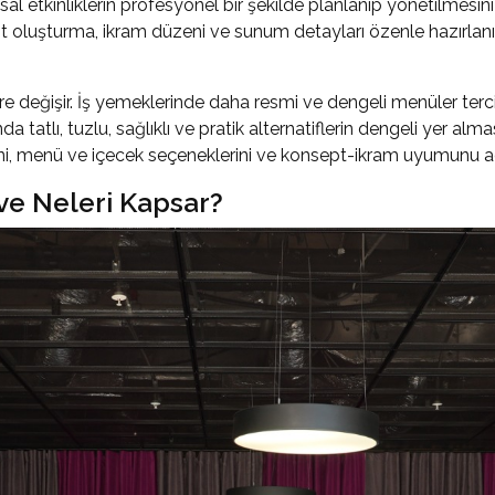
etkinliklerin profesyonel bir şekilde planlanıp yönetilmesini sa
 oluşturma, ikram düzeni ve sunum detayları özenle hazırlanı
e değişir. İş yemeklerinde daha resmi ve dengeli menüler terc
tatlı, tuzlu, sağlıklı ve pratik alternatiflerin dengeli yer alma
ni, menü ve içecek seçeneklerini ve konsept-ikram uyumunu a
ve Neleri Kapsar?