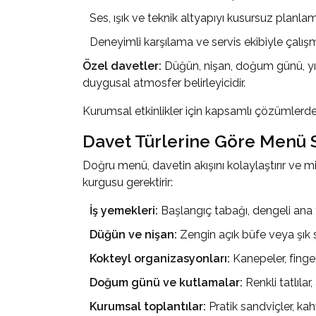
Ses, ışık ve teknik altyapıyı kusursuz planla
Deneyimli karşılama ve servis ekibiyle çalı
Özel davetler:
Düğün, nişan, doğum günü, yıl 
duygusal atmosfer belirleyicidir.
Kurumsal etkinlikler için kapsamlı çözümlerd
Davet Türlerine Göre Menü 
Doğru menü, davetin akışını kolaylaştırır ve mis
kurgusu gerektirir:
İş yemekleri:
Başlangıç tabağı, dengeli ana 
Düğün ve nişan:
Zengin açık büfe veya şık
Kokteyl organizasyonları:
Kanepeler, finge
Doğum günü ve kutlamalar:
Renkli tatlılar,
Kurumsal toplantılar:
Pratik sandviçler, kahve