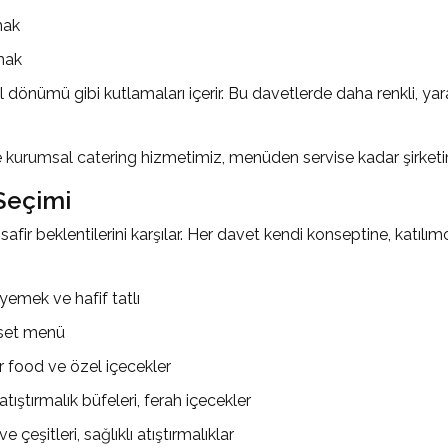
mak
şmak
dönümü gibi kutlamaları içerir. Bu davetlerde daha renkli, yara
e
kurumsal catering
hizmetimiz, menüden servise kadar şirketin
Seçimi
afir beklentilerini karşılar. Her davet kendi konseptine, katılım
yemek ve hafif tatlı
 set menü
r food ve özel içecekler
 atıştırmalık büfeleri, ferah içecekler
 çeşitleri, sağlıklı atıştırmalıklar