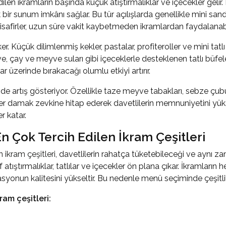
dilen ikramların başında küçük atıştırmalıklar ve içecekler geli
ir sunum imkânı sağlar. Bu tür açılışlarda genellikle mini sandvi
isafirler, uzun süre vakit kaybetmeden ikramlardan faydalanabil
ker. Küçük dilimlenmiş kekler, pastalar, profiteroller ve mini t
ahve, çay ve meyve suları gibi içeceklerle desteklenen tatlı büfe
ar üzerinde bırakacağı olumlu etkiyi artırır.
 de artış gösteriyor. Özellikle taze meyve tabakları, sebze çubu
her damak zevkine hitap ederek davetlilerin memnuniyetini yüks
 katar.
n Çok Tercih Edilen İkram Çeşitleri
n ikram çeşitleri
, davetlilerin rahatça tüketebileceği ve aynı 
if atıştırmalıklar, tatlılar ve içecekler ön plana çıkar. İkramları
asyonun kalitesini yükseltir. Bu nedenle menü seçiminde çeşitli
ram çeşitleri: