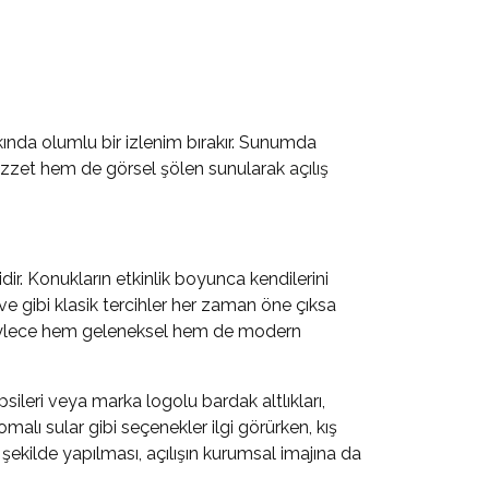
kında olumlu bir izlenim bırakır. Sunumda
m lezzet hem de görsel şölen sunularak
açılış
r. Konukların etkinlik boyunca kendilerini
ve gibi klasik tercihler her zaman öne çıksa
. Böylece hem geleneksel hem de modern
psileri veya marka logolu bardak altlıkları,
alı sular gibi seçenekler ilgi görürken, kış
şekilde yapılması, açılışın kurumsal imajına da