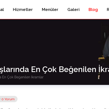
al
Hizmetler
Menüler
Galeri
Blog
R
lışlarında En Çok Beğenilen İk
da En Çok Beğenilen İkramlar
0 Yorum