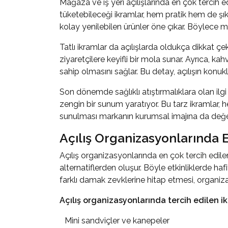
Mağaza ve iş yeri açılışlarında en çok tercih e
tüketebileceği ikramlar, hem pratik hem de şık b
kolay yenilebilen ürünler öne çıkar. Böylece m
Tatlı ikramlar da açılışlarda oldukça dikkat çe
ziyaretçilere keyifli bir mola sunar. Ayrıca, k
sahip olmasını sağlar. Bu detay, açılışın konukl
Son dönemde sağlıklı atıştırmalıklara olan ilgi
zengin bir sunum yaratıyor. Bu tarz ikramlar, 
sunulması markanın kurumsal imajına da değer
Açılış Organizasyonlarında E
Açılış organizasyonlarında
en çok tercih edile
alternatiflerden oluşur. Böyle etkinliklerde haf
farklı damak zevklerine hitap etmesi, organiz
Açılış organizasyonlarında tercih edilen ik
Mini sandviçler ve kanepeler