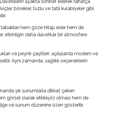
r. Davetlilerin ayakta sohbet ederek rahatça
çler, börekler, tuzlu ve tatlı kurabiyeler gibi
ir.
atlı tabakları hem göze hitap eder hem de
ler, etkinliğin daha davetkâr bir atmosfere
kları ve peynir çeşitleri, açılışlarda modern ve
eltir. Aynı zamanda, sağlıklı seçeneklerin
zamanda şık sunumlarla dikkat çeken
n hem görsel olarak etkileyici olması hem de
liğe ve sunum düzenine özen gösterilir.