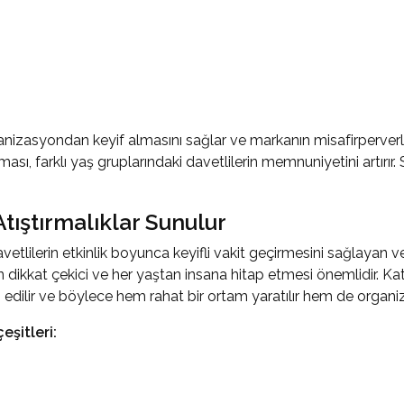
ganizasyondan keyif almasını sağlar ve markanın misafirperverli
ası, farklı yaş gruplarındaki davetlilerin memnuniyetini artırır
tıştırmalıklar Sunulur
avetlilerin etkinlik boyunca keyifli vakit geçirmesini sağlayan v
an dikkat çekici ve her yaştan insana hitap etmesi önemlidir. Katı
edilir ve böylece hem rahat bir ortam yaratılır hem de organiz
eşitleri: