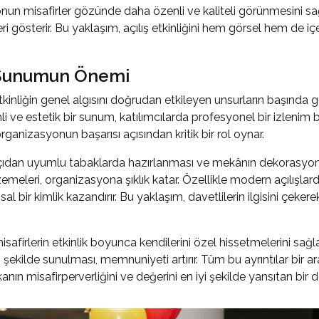
yonun misafirler gözünde daha özenli ve kaliteli görünmesini sa
i gösterir. Bu yaklaşım, açılış etkinliğini hem görsel hem de iç
a Sunumun Önemi
etkinliğin genel algısını doğrudan etkileyen unsurların başında ge
li ve estetik bir sunum, katılımcılarda profesyonel bir izlenim b
anizasyonun başarısı açısından kritik bir rol oynar.
 açıdan uyumlu tabaklarda hazırlanması ve mekânın dekorasyonu
meleri, organizasyona şıklık katar. Özellikle modern açılışlar
l bir kimlik kazandırır. Bu yaklaşım, davetlilerin ilgisini çek
firlerin etkinlik boyunca kendilerini özel hissetmelerini sağlar.
 şekilde sunulması, memnuniyeti artırır. Tüm bu ayrıntılar bir 
nın misafirperverliğini ve değerini en iyi şekilde yansıtan bir d