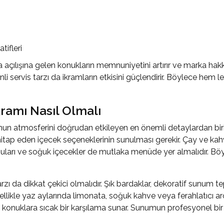
tifleri
 açılışına gelen konukların memnuniyetini artırır ve marka hak
enli servis tarzı da ikramların etkisini güçlendirir. Böylece he
İkramı Nasıl Olmalı
un atmosferini doğrudan etkileyen en önemli detaylardan biridi
hitap eden içecek seçeneklerinin sunulması gerekir. Çay ve kah
yve suları ve soğuk içecekler de mutlaka menüde yer almalıdır
rzı da dikkat çekici olmalıdır. Şık bardaklar, dekoratif sunum te
llikle yaz aylarında limonata, soğuk kahve veya ferahlatıcı arom
 konuklara sıcak bir karşılama sunar. Sunumun profesyonel bir 