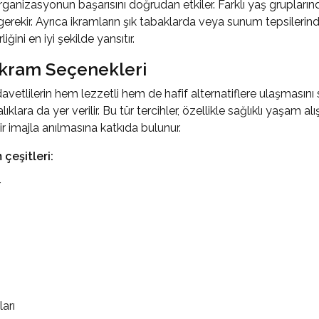
rganizasyonun başarısını doğrudan etkiler. Farklı yaş grupların
erekir. Ayrıca ikramların şık tabaklarda veya sunum tepsilerind
ni en iyi şekilde yansıtır.
 İkram Seçenekleri
 davetlilerin hem lezzetli hem de hafif alternatiflere ulaşmas
ıklara da yer verilir. Bu tür tercihler, özellikle sağlıklı yaşam 
r imajla anılmasına katkıda bulunur.
çeşitleri:
r
arı