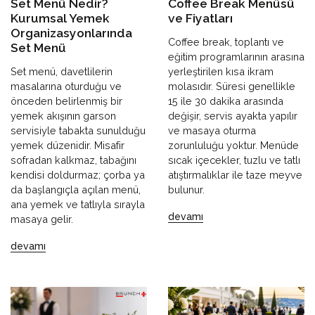
Set Menü Nedir?
Coffee Break Menüsü
Kurumsal Yemek
ve Fiyatları
Organizasyonlarında
Coffee break, toplantı ve
Set Menü
eğitim programlarının arasına
Set menü, davetlilerin
yerleştirilen kısa ikram
masalarına oturduğu ve
molasıdır. Süresi genellikle
önceden belirlenmiş bir
15 ile 30 dakika arasında
yemek akışının garson
değişir, servis ayakta yapılır
servisiyle tabakta sunulduğu
ve masaya oturma
yemek düzenidir. Misafir
zorunluluğu yoktur. Menüde
sofradan kalkmaz, tabağını
sıcak içecekler, tuzlu ve tatlı
kendisi doldurmaz; çorba ya
atıştırmalıklar ile taze meyve
da başlangıçla açılan menü,
bulunur.
ana yemek ve tatlıyla sırayla
devamı
masaya gelir.
devamı