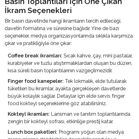
Basın Toplantıları İçin Öne Çıkan
İkram Seçenekleri
Bir basın davetinde hangi ikramların tercih edileceği,
davetin formatına ve süresine bağlıdır. Yine de bazı
seçenekler, medya organizasyonlarında sıklıkla karşımıza
çıkar ve pratikliğiyle öne çıkar:
Coffee break ikramları
:
Sıcak kahve, çay, mini pastalar,
kurabiyeler ve tuzlu atıştırmalıklardan oluşan bu düzen,
kısa süreli basın toplantılarının vazgeçilmezidir.
Finger food kanepeler:
Tek lokmalık, elde tutularak
tüketilen bu ikramlar, ayakta gerçekleşen davetlerde
büyük kolaylık sağlar. Detaylar için
elde servis finger
food kokteyl
seçeneklerine göz atabilirsiniz.
Kokteyl ikramları:
Lansman ve tanıtım toplantılarında
zengin bir kokteyl sofrası, etkinliğe prestij katar.
Lunch box paketleri:
Programı yoğun olan medya