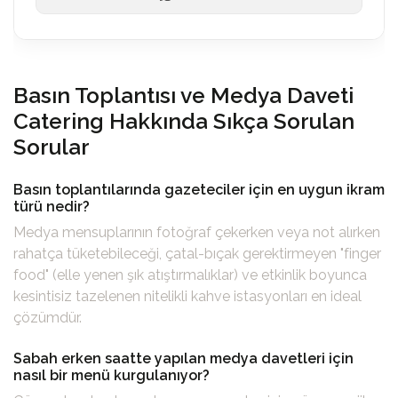
Basın Toplantısı ve Medya Daveti
Catering Hakkında Sıkça Sorulan
Sorular
Basın toplantılarında gazeteciler için en uygun ikram
türü nedir?
Medya mensuplarının fotoğraf çekerken veya not alırken
rahatça tüketebileceği, çatal-bıçak gerektirmeyen "finger
food" (elle yenen şık atıştırmalıklar) ve etkinlik boyunca
kesintisiz tazelenen nitelikli kahve istasyonları en ideal
çözümdür.
Sabah erken saatte yapılan medya davetleri için
nasıl bir menü kurgulanıyor?