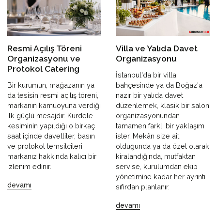
Resmi Açılış Töreni
Villa ve Yalıda Davet
Organizasyonu ve
Organizasyonu
Protokol Catering
İstanbul'da bir villa
Bir kurumun, mağazanın ya
bahçesinde ya da Boğaz'a
da tesisin resmi açılış töreni,
nazır bir yalıda davet
markanın kamuoyuna verdiği
düzenlemek, klasik bir salon
ilk güçlü mesajdır. Kurdele
organizasyonundan
kesiminin yapıldığı o birkaç
tamamen farklı bir yaklaşım
saat içinde davetliler, basın
ister. Mekân size ait
ve protokol temsilcileri
olduğunda ya da özel olarak
markanız hakkında kalıcı bir
kiralandığında, mutfaktan
izlenim edinir.
servise, kurulumdan ekip
yönetimine kadar her ayrıntı
devamı
sıfırdan planlanır.
devamı