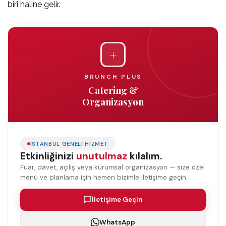
biri haline gelir.
+
BRUNCH PLUS
Catering &
Organizasyon
İSTANBUL GENELI HIZMET
Etkinliğinizi
unutulmaz
kılalım.
Fuar, davet, açılış veya kurumsal organizasyon — size özel
menü ve planlama için hemen bizimle iletişime geçin.
İletişime Geçin
WhatsApp