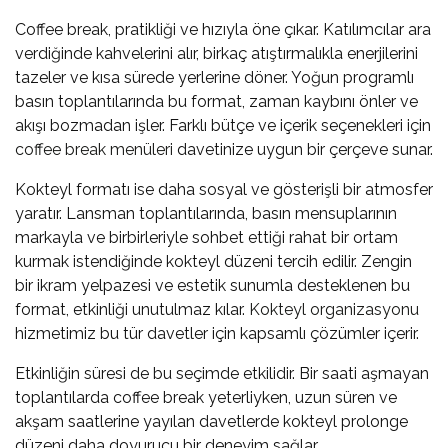
Coffee break, pratikliği ve hızıyla öne çıkar. Katılımcılar ara
verdiğinde kahvelerini alır, birkaç atıştırmalıkla enerjilerini
tazeler ve kısa sürede yerlerine döner. Yoğun programlı
basın toplantılarında bu format, zaman kaybını önler ve
akışı bozmadan işler. Farklı bütçe ve içerik seçenekleri için
coffee break menüleri
davetinize uygun bir çerçeve sunar.
Kokteyl formatı ise daha sosyal ve gösterişli bir atmosfer
yaratır. Lansman toplantılarında, basın mensuplarının
markayla ve birbirleriyle sohbet ettiği rahat bir ortam
kurmak istendiğinde kokteyl düzeni tercih edilir. Zengin
bir ikram yelpazesi ve estetik sunumla desteklenen bu
format, etkinliği unutulmaz kılar.
Kokteyl organizasyonu
hizmetimiz bu tür davetler için kapsamlı çözümler içerir.
Etkinliğin süresi de bu seçimde etkilidir. Bir saati aşmayan
toplantılarda coffee break yeterliyken, uzun süren ve
akşam saatlerine yayılan davetlerde kokteyl prolonge
düzeni daha doyurucu bir deneyim sağlar.