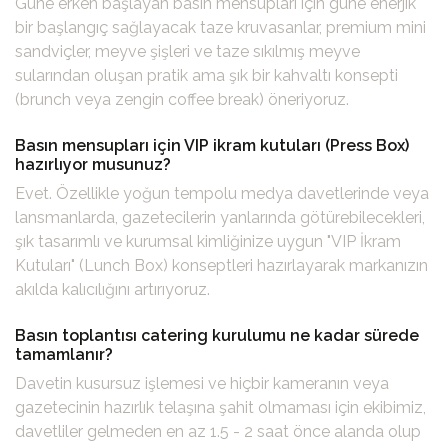
Güne erken başlayan basın mensupları için güne enerjik
bir başlangıç sağlayacak taze kruvasanlar, premium mini
sandviçler, meyve şişleri ve taze sıkılmış meyve
sularından oluşan pratik ama şık bir kahvaltı konsepti
(brunch veya zengin coffee break) öneriyoruz.
Basın mensupları için VIP ikram kutuları (Press Box)
hazırlıyor musunuz?
Evet. Özellikle yoğun tempolu medya davetlerinde veya
lansmanlarda, gazetecilerin yanlarında götürebilecekleri,
şık tasarımlı ve kurumsal kimliğinize uygun "VIP İkram
Kutuları" (Lunch Box) konseptleri hazırlayarak markanızın
akılda kalıcılığını artırıyoruz.
Basın toplantısı catering kurulumu ne kadar sürede
tamamlanır?
Davetin kusursuz işlemesi ve hiçbir kameranın veya
gazetecinin hazırlık telaşına şahit olmaması için ekibimiz,
davetliler gelmeden en az 1.5 - 2 saat önce alanda olup