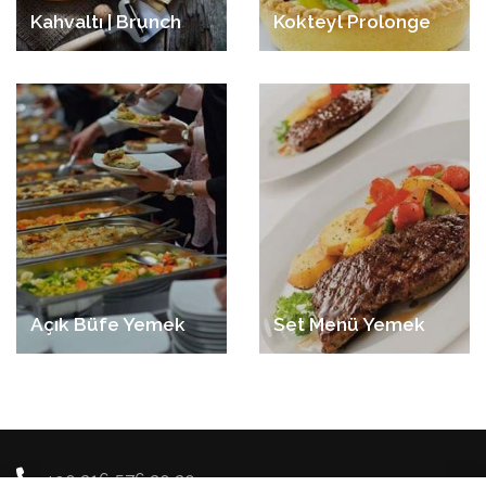
Kahvaltı | Brunch
Kokteyl Prolonge
Açık Büfe Yemek
Set Menü Yemek
+90 216 576 20 20