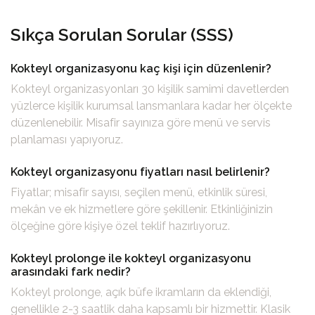
Sıkça Sorulan Sorular (SSS)
Kokteyl organizasyonu kaç kişi için düzenlenir?
Kokteyl organizasyonları 30 kişilik samimi davetlerden
yüzlerce kişilik kurumsal lansmanlara kadar her ölçekte
düzenlenebilir. Misafir sayınıza göre menü ve servis
planlaması yapıyoruz.
Kokteyl organizasyonu fiyatları nasıl belirlenir?
Fiyatlar; misafir sayısı, seçilen menü, etkinlik süresi,
mekân ve ek hizmetlere göre şekillenir. Etkinliğinizin
ölçeğine göre kişiye özel teklif hazırlıyoruz.
Kokteyl prolonge ile kokteyl organizasyonu
arasındaki fark nedir?
Kokteyl prolonge, açık büfe ikramların da eklendiği,
genellikle 2-3 saatlik daha kapsamlı bir hizmettir. Klasik