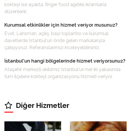
kokteyl ise ayakta, finger food ağırlıklı ikramlarla
düzenlenir.
Kurumsal etkinlikler için hizmet veriyor musunuz?
Evet. Lansman, açılış, bayi toplantısı ve kurumsal
davetlerde İstanbul'un önde gelen markalarıyla
çalışıyoruz. Referanslarımızı inceleyebilirsiniz.
İstanbul'un hangi bölgelerinde hizmet veriyorsunuz?
Ataşehir merkezli ekibimiz İstanbul'un her iki yakasında
tüm ilçelere kokteyl organizasyonu hizmeti veriyor.
Diğer Hizmetler