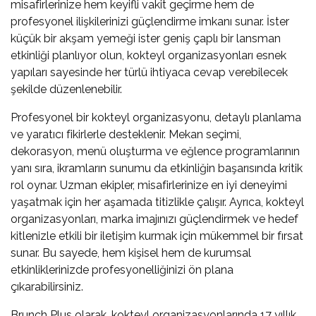
misafirlerinize hem keyifli vakit geçirme hem de
profesyonel ilişkilerinizi güçlendirme imkanı sunar. İster
küçük bir akşam yemeği ister geniş çaplı bir lansman
etkinliği planlıyor olun, kokteyl organizasyonları esnek
yapıları sayesinde her türlü ihtiyaca cevap verebilecek
şekilde düzenlenebilir.
Profesyonel bir kokteyl organizasyonu, detaylı planlama
ve yaratıcı fikirlerle desteklenir. Mekan seçimi,
dekorasyon, menü oluşturma ve eğlence programlarının
yanı sıra, ikramların sunumu da etkinliğin başarısında kritik
rol oynar. Uzman ekipler, misafirlerinize en iyi deneyimi
yaşatmak için her aşamada titizlikle çalışır. Ayrıca, kokteyl
organizasyonları, marka imajınızı güçlendirmek ve hedef
kitlenizle etkili bir iletişim kurmak için mükemmel bir fırsat
sunar. Bu sayede, hem kişisel hem de kurumsal
etkinliklerinizde profesyonelliğinizi ön plana
çıkarabilirsiniz.
Brunch Plus olarak, kokteyl organizasyonlarında 17 yıllık