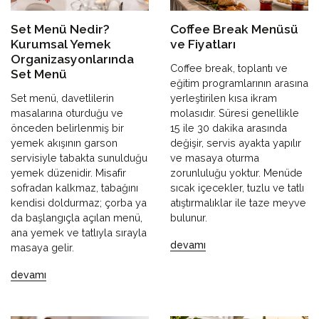
Set Menü Nedir?
Coffee Break Menüsü
Kurumsal Yemek
ve Fiyatları
Organizasyonlarında
Coffee break, toplantı ve
Set Menü
eğitim programlarının arasına
Set menü, davetlilerin
yerleştirilen kısa ikram
masalarına oturduğu ve
molasıdır. Süresi genellikle
önceden belirlenmiş bir
15 ile 30 dakika arasında
yemek akışının garson
değişir, servis ayakta yapılır
servisiyle tabakta sunulduğu
ve masaya oturma
yemek düzenidir. Misafir
zorunluluğu yoktur. Menüde
sofradan kalkmaz, tabağını
sıcak içecekler, tuzlu ve tatlı
kendisi doldurmaz; çorba ya
atıştırmalıklar ile taze meyve
da başlangıçla açılan menü,
bulunur.
ana yemek ve tatlıyla sırayla
devamı
masaya gelir.
devamı