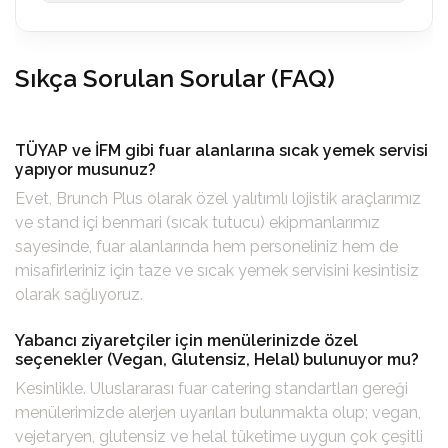
Sıkça Sorulan Sorular (FAQ)
TÜYAP ve İFM gibi fuar alanlarına sıcak yemek servisi
yapıyor musunuz?
Evet, Brunch Plus olarak özel yalıtımlı lojistik araçlarımız
ve stand içi benmari (sıcak tutucu) ekipmanlarımız
sayesinde, fuar alanlarında hem personeliniz hem de
misafirleriniz için taze ve sıcak yemek servisini kesintisiz
olarak sağlıyoruz.
Yabancı ziyaretçiler için menülerinizde özel
seçenekler (Vegan, Glutensiz, Helal) bulunuyor mu?
Kesinlikle. Uluslararası fuar catering standartları gereği
menülerimizde alerjen uyarıları bulunmakta olup; vegan,
vejetaryen, glutensiz ve helal tüketime uygun çok çeşitli