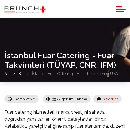
İstanbul Fuar Catering - Fuar
Takvimleri (TÜYAP, CNR, IFM)
Anasayfa
Blog
İstanbul Fuar Catering - Fuar Takvimleri (TÜYAP, CNR, IFM)
02.06.2026
3977 görüntülenme
0 Yorum
Fuar catering hizmetleri
, marka prestijini sahada
doğrudan yansıtan en önemli detaylardan biridir.
Kalabalık ziyaretçi trafiğine sahip fuar alanlarında, düzenli