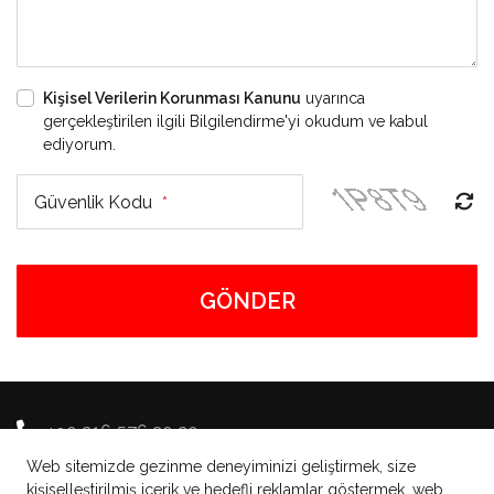
Kişisel Verilerin Korunması Kanunu
uyarınca
gerçekleştirilen ilgili Bilgilendirme'yi okudum ve kabul
ediyorum.
Güvenlik Kodu
*
GÖNDER
+90 216 576 20 20
Web sitemizde gezinme deneyiminizi geliştirmek, size
info@brunchplus.com
kişiselleştirilmiş içerik ve hedefli reklamlar göstermek, web