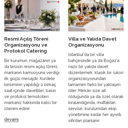
Resmi Açılış Töreni
Villa ve Yalıda Davet
Organizasyonu ve
Organizasyonu
Protokol Catering
İstanbul'da bir villa
Bir kurumun, mağazanın ya
bahçesinde ya da Boğaz'a
da tesisin resmi açılış töreni,
nazır bir yalıda davet
markanın kamuoyuna verdiği
düzenlemek, klasik bir salon
ilk güçlü mesajdır. Kurdele
organizasyonundan
kesiminin yapıldığı o birkaç
tamamen farklı bir yaklaşım
saat içinde davetliler, basın
ister. Mekân size ait
ve protokol temsilcileri
olduğunda ya da özel olarak
markanız hakkında kalıcı bir
kiralandığında, mutfaktan
izlenim edinir.
servise, kurulumdan ekip
yönetimine kadar her ayrıntı
devamı
sıfırdan planlanır.