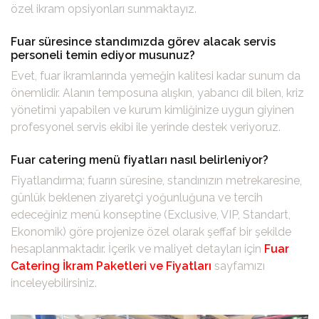
özel ikram opsiyonları sunmaktayız.
Fuar süresince standımızda görev alacak servis
personeli temin ediyor musunuz?
Evet, fuar ikramlarında yemeğin kalitesi kadar sunum da
önemlidir. Alanın temposuna alışkın, yabancı dil bilen, kriz
yönetimi yapabilen ve kurum kimliğinize uygun giyinen
profesyonel servis ekibi ile yerinde destek veriyoruz.
Fuar catering menü fiyatları nasıl belirleniyor?
Fiyatlandırma; fuarın süresine, standınızın metrekaresine,
günlük beklenen ziyaretçi yoğunluğuna ve tercih
edeceğiniz menü konseptine (Exclusive, VIP, Standart,
Ekonomik) göre projenize özel olarak şeffaf bir şekilde
hesaplanmaktadır. İçerik ve maliyet detayları için
Fuar
Catering İkram Paketleri ve Fiyatları
sayfamızı
inceleyebilirsiniz.