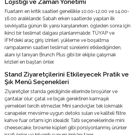
Lojistiği ve Zaman Yönetimi
Fuarların en kritik saatleri genellikle 10.00-12.00 ve 14.00-
16.00 aralıklarıdır. Sabah erken saatlerde yapılan ilk
sevkiyatla günün ilk yarısı karşılanırken, öğleden sonra için
ikinci bir teslimat dalgası planlanmalıdır. TÜYAP ve
İFM'deki araç giriş izinleri, yükleme ve boşaltma
rampalarının saatleri teslimat sürelerini etkilediğinden,
alanı iyi tanıyan Brunch Plus gibi bir ekiple çalışmak
krizleri en baştan önler.
Stand Ziyaretçilerini Etkileyecek Pratik ve
Şık Menü Seçenekleri
Ziyaretçiler standa geldiğinde ellerinde broşürler ve
çantalar olur; çatal ve bıçak gerektiren karmaşık
yemekleri tercih etmezler. Mini sandviçler, tek lokmalık
canapeler, mevsime uygun detoks suları ve kaliteli filtre
kahve fuar ortamı için idealdir. Tatlı seçeneklerinde mini
cheesecake, brownie küpleri gibi porsiyonlanmış ürünler
israfı önler ve hijyenik sunum imkânı tanır.