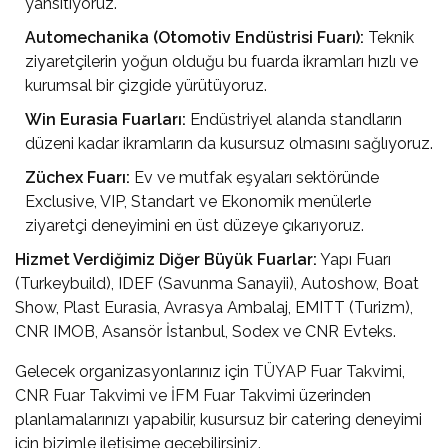
yansıtıyoruz.
Automechanika (Otomotiv Endüstrisi Fuarı):
Teknik
ziyaretçilerin yoğun olduğu bu fuarda ikramları hızlı ve
kurumsal bir çizgide yürütüyoruz.
Win Eurasia Fuarları:
Endüstriyel alanda standların
düzeni kadar ikramların da kusursuz olmasını sağlıyoruz.
Züchex Fuarı:
Ev ve mutfak eşyaları sektöründe
Exclusive, VIP, Standart ve Ekonomik menülerle
ziyaretçi deneyimini en üst düzeye çıkarıyoruz.
Hizmet Verdiğimiz Diğer Büyük Fuarlar:
Yapı Fuarı
(Turkeybuild), IDEF (Savunma Sanayii), Autoshow, Boat
Show, Plast Eurasia, Avrasya Ambalaj, EMITT (Turizm),
CNR IMOB, Asansör İstanbul, Sodex ve CNR Evteks.
Gelecek organizasyonlarınız için
TÜYAP Fuar Takvimi
,
CNR Fuar Takvimi
ve
İFM Fuar Takvimi
üzerinden
planlamalarınızı yapabilir, kusursuz bir catering deneyimi
için bizimle iletişime geçebilirsiniz.