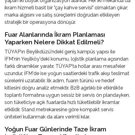
yapan iki büyük organizasyon alanıdır. Her iki mekânda da
ikram hizmeti basit bir "çay kahve servisi" olmaktan çıkar;
marka algısını ve satış süreçlerini doğrudan etkileyen
stratejik bir operasyona dönüşür.
Fuar Alanlarında İkram Planlaması
Yaparken Nelere Dikkat Edilmeli?
TÜYAP'ın Beylikdüzü'ndeki geniş kampüs yapısı ile
İFM'nin Yeşilköy'deki konumu, lojistik planlama açısından
farklı dinamikler yaratır. TÜYAP'ta hollar arası mesafeler
uzundur, İFM'de ise yoğun saatlerdeki trafik akışı teslimat
sürelerini uzatabilir. İlk adım, fuarın türünü ve hedef
kitlesini doğru analiz etmektir. B2B ağırlıklı bir etkinlikte
toplantı formatına uygun sessiz bir servis ön plandayken,
son tüketiciye açık fuarlarda hızlı tüketilebilir ikramlar
etkilidir. Stand metrekaresine göre kompakt servis
üniteleri kullanmak da alanı verimli kılar.
Yoğun Fuar Günlerinde Taze İkram